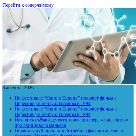
Перейти к содержимому
6 августа, 2026
На фестивале “Окно в Европу” покажут фильм с
Пересильд и ленту о Грозном в 1994
На фестивале “Окно в Европу” покажут фильм с
Пересильд и ленту о Грозном в 1994
Начались съёмки детективного триллера «Наследник»
про свинцового маньяка
Появился дублированный трейлер фантастического