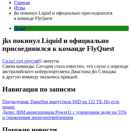
Главная
Игры
jks покинул Liquid и официально присоединился
к команде FlyQuest
Игры
jks покинул Liquid и официально
присоединился к команде FlyQuest
Cq.ru
1 год спустя
0
1 минуты
Смена команды. Сегодня стало известно, что слухи о переходе
австралийского киберспортсмена Джастина jks Сэвиджа
в другую команду оказались правдой.
Навигация по записям
Предыдущая:
DapuStor выпустила SSD на 122 ТБ. Но есть
нюанс
Далее:
IBM анонсировала Power11 с ускорением задач на 55%
и сниженным энергопотреблением
Похожие новости