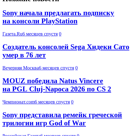
Sony начала предлагать подписку
на консоли PlayStation
Газета.Ru
6 месяцев спустя
0
Создатель консолей Sega Хидеки Сато
умер в 76 лет
Вечерняя Москва
6 месяцев спустя
0
MOUZ победила Natus Vincere
на PGL Cluj-Napoca 2026 по CS 2
Чемпионат.com
6 месяцев спустя
0
Sony представила ремейк греческой
трилогии игр God of War
Российская Газета
6 месяцев спустя
0