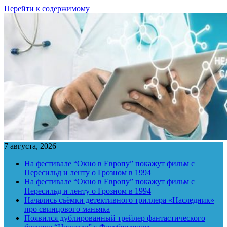
Перейти к содержимому
7 августа, 2026
На фестивале “Окно в Европу” покажут фильм с
Пересильд и ленту о Грозном в 1994
На фестивале “Окно в Европу” покажут фильм с
Пересильд и ленту о Грозном в 1994
Начались съёмки детективного триллера «Наследник»
про свинцового маньяка
Появился дублированный трейлер фантастического