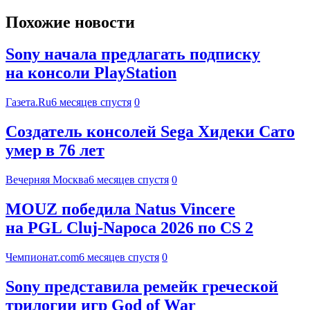
Похожие новости
Sony начала предлагать подписку
на консоли PlayStation
Газета.Ru
6 месяцев спустя
0
Создатель консолей Sega Хидеки Сато
умер в 76 лет
Вечерняя Москва
6 месяцев спустя
0
MOUZ победила Natus Vincere
на PGL Cluj-Napoca 2026 по CS 2
Чемпионат.com
6 месяцев спустя
0
Sony представила ремейк греческой
трилогии игр God of War