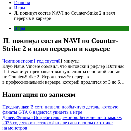
Главная
Игры
JL покинул состав NAVI по Counter-Strike 2 и взял
перерыв в карьере
Игры
JL покинул состав NAVI по Counter-
Strike 2 и взял перерыв в карьере
Чемпионат.com
1 год спустя
0
1 минуты
Клуб Natus Vincere объявил, что литовский рифлер Юстинас
jL Лекавичус прекращает выступления за основной состав
по Counter-Strike 2. Игрок возьмёт перерыв
в профессиональной карьере, который продлится от 3 до 6…
Навигация по записям
Предыдущая:
В сети назвали необычную деталь, которую
фанаты GTA 6 надеются увидеть в игре
Далее:
Фильм «Истребитель демонов: Бесконечный замок»,
2025 год: что известно о финале саги о юном охотнике
на монстров