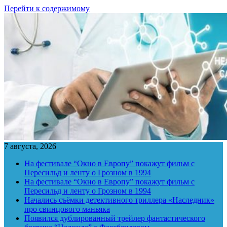
Перейти к содержимому
7 августа, 2026
На фестивале “Окно в Европу” покажут фильм с
Пересильд и ленту о Грозном в 1994
На фестивале “Окно в Европу” покажут фильм с
Пересильд и ленту о Грозном в 1994
Начались съёмки детективного триллера «Наследник»
про свинцового маньяка
Появился дублированный трейлер фантастического