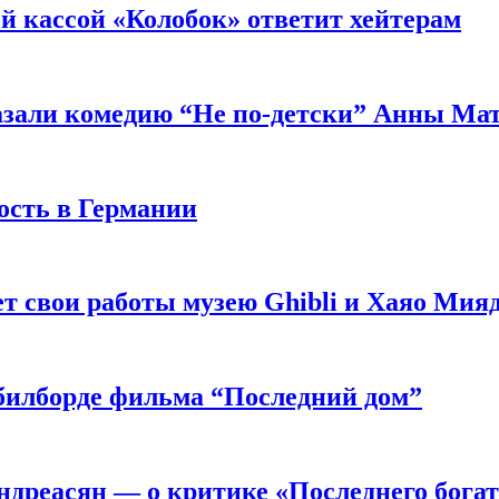
й кассой «Колобок» ответит хейтерам
азали комедию “Не по-детски” Анны Ма
ость в Германии
 свои работы музею Ghibli и Хаяо Мия
в билборде фильма “Последний дом”
ндреасян — о критике «Последнего бога