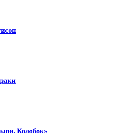
тисон
дзаки
тыря. Колобок»