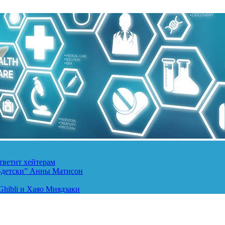
тветит хейтерам
о-детски” Анны Матисон
hibli и Хаяо Миядзаки