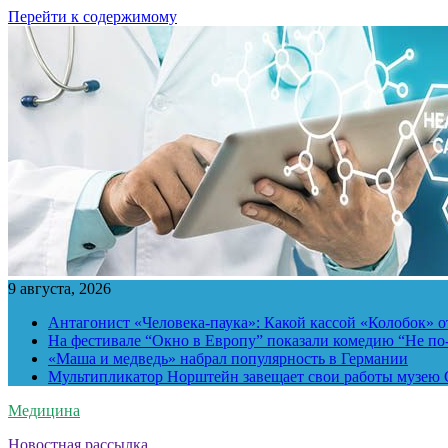
Перейти к содержимому
9 августа, 2026
Антагонист «Человека-паука»: Какой кассой «Колобок» о
На фестивале “Окно в Европу” показали комедию “Не п
«Маша и медведь» набрал популярность в Германии
Мультипликатор Норштейн завещает свои работы музею G
Медицина
Новостная рассылка