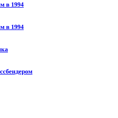
м в 1994
м в 1994
яка
ассбендером