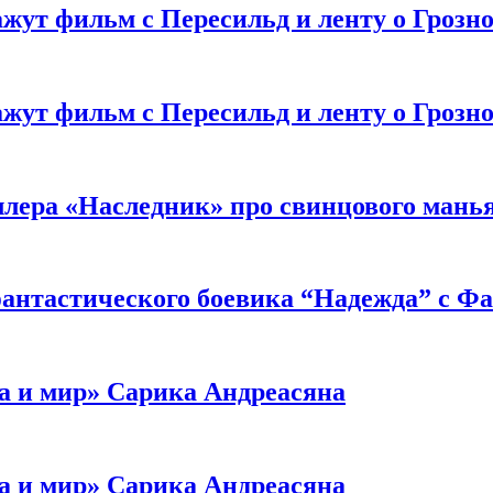
жут фильм с Пересильд и ленту о Грозно
жут фильм с Пересильд и ленту о Грозно
ллера «Наследник» про свинцового мань
антастического боевика “Надежда” с Ф
а и мир» Сарика Андреасяна
а и мир» Сарика Андреасяна