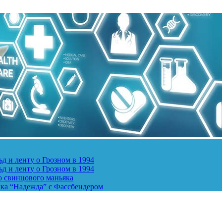
д и ленту о Грозном в 1994
д и ленту о Грозном в 1994
о свинцового маньяка
ика “Надежда” с Фассбендером