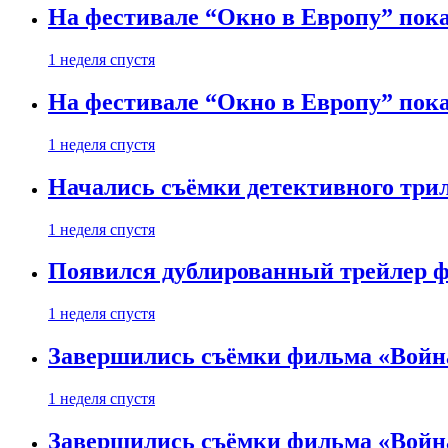
На фестивале “Окно в Европу” пока
1 неделя спустя
На фестивале “Окно в Европу” пока
1 неделя спустя
Начались съёмки детективного три
1 неделя спустя
Появился дублированный трейлер ф
1 неделя спустя
Завершились съёмки фильма «Войн
1 неделя спустя
Завершились съёмки фильма «Войн