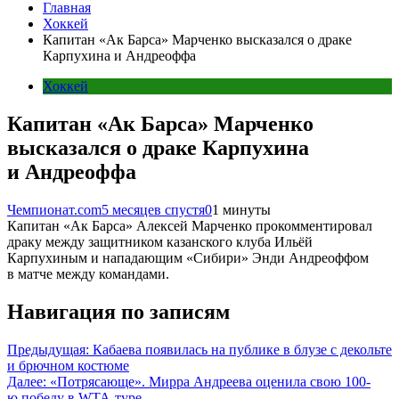
Главная
Хоккей
Капитан «Ак Барса» Марченко высказался о драке
Карпухина и Андреоффа
Хоккей
Капитан «Ак Барса» Марченко
высказался о драке Карпухина
и Андреоффа
Чемпионат.com
5 месяцев спустя
0
1 минуты
Капитан «Ак Барса» Алексей Марченко прокомментировал
драку между защитником казанского клуба Ильёй
Карпухиным и нападающим «Сибири» Энди Андреоффом
в матче между командами.
Навигация по записям
Предыдущая:
Кабаева появилась на публике в блузе с декольте
и брючном костюме
Далее:
«Потрясающе». Мирра Андреева оценила свою 100-
ю победу в WTA-туре