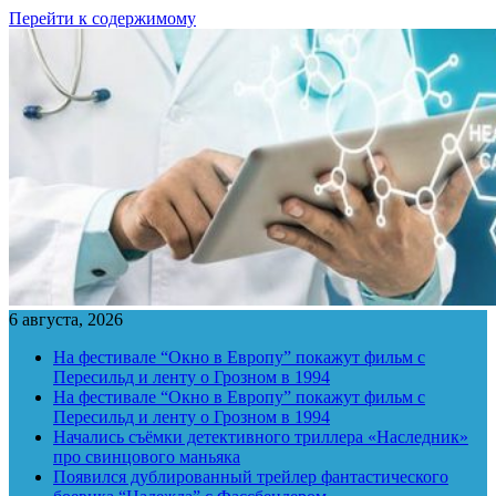
Перейти к содержимому
6 августа, 2026
На фестивале “Окно в Европу” покажут фильм с
Пересильд и ленту о Грозном в 1994
На фестивале “Окно в Европу” покажут фильм с
Пересильд и ленту о Грозном в 1994
Начались съёмки детективного триллера «Наследник»
про свинцового маньяка
Появился дублированный трейлер фантастического