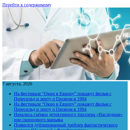
Перейти к содержимому
7 августа, 2026
На фестивале “Окно в Европу” покажут фильм с
Пересильд и ленту о Грозном в 1994
На фестивале “Окно в Европу” покажут фильм с
Пересильд и ленту о Грозном в 1994
Начались съёмки детективного триллера «Наследник»
про свинцового маньяка
Появился дублированный трейлер фантастического