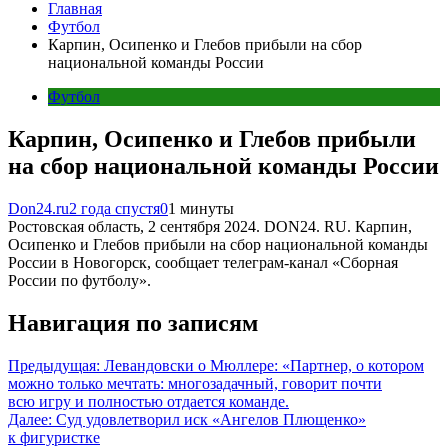
Главная
Футбол
Карпин, Осипенко и Глебов прибыли на сбор
национальной команды России
Футбол
Карпин, Осипенко и Глебов прибыли
на сбор национальной команды России
Don24.ru
2 года спустя
0
1 минуты
Ростовская область, 2 сентября 2024. DON24. RU. Карпин,
Осипенко и Глебов прибыли на сбор национальной команды
России в Новогорск, сообщает телеграм-канал «Сборная
России по футболу».
Навигация по записям
Предыдущая:
Левандовски о Мюллере: «Партнер, о котором
можно только мечтать: многозадачный, говорит почти
всю игру и полностью отдается команде.
Далее:
Суд удовлетворил иск «Ангелов Плющенко»
к фигуристке