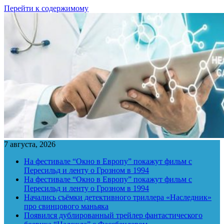
Перейти к содержимому
7 августа, 2026
На фестивале “Окно в Европу” покажут фильм с
Пересильд и ленту о Грозном в 1994
На фестивале “Окно в Европу” покажут фильм с
Пересильд и ленту о Грозном в 1994
Начались съёмки детективного триллера «Наследник»
про свинцового маньяка
Появился дублированный трейлер фантастического