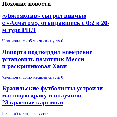
Похожие новости
«Локомотив» сыграл вничью
с «Ахматом», отыгравшись с 0:2 в 20-
м туре РПЛ
Чемпионат.com
5 месяцев спустя
0
Лапорта подтвердил намерение
установить памятник Месси
и раскритиковал Хави
Чемпионат.com
5 месяцев спустя
0
Бразильские футболисты устроили
массовую драку и получили
23 красные карточки
Lenta.ru
5 месяцев спустя
0