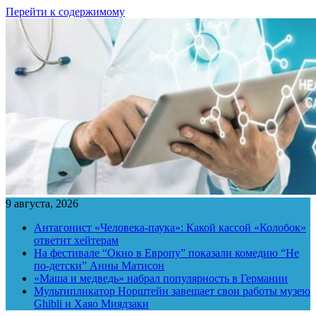
Перейти к содержимому
9 августа, 2026
Антагонист «Человека-паука»: Какой кассой «Колобок»
ответит хейтерам
На фестивале “Окно в Европу” показали комедию “Не
по-детски” Анны Матисон
«Маша и медведь» набрал популярность в Германии
Мультипликатор Норштейн завещает свои работы музею
Ghibli и Хаяо Миядзаки