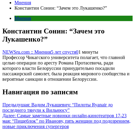
Мнения
Константин Сонин: “Зачем это Лукашенко?”
Мнения
Константин Сонин: “Зачем это
Лукашенко?”
NEWSru.com :: Мнения
5 лет спустя
0
1 минуты
Профессор Чикагского университета полагает, что главной
целью операции по аресту Романа Протасевича, ради
которого власти Белоруссии принудительно посадили
пассажирский самолет, была реакция мирового сообщества и
вероятные санкции в отношении Белоруссии.
Навигация по записям
Предыдущая:
Вадим Лукашевич: “Пилоты Ryanair до
последнего тянули к Вильнюсу”
Далее:
Самые заметные новинки онлайн-кинотеатров 17-23
мая: “Пищеблок” по Иванову, пять женщин под подозрением,
новые приключения супергероя