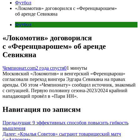
Футбол
«Локомотив» договорился с «Ференцварошем»
об аренде Севикяна
Футбол
«Локомотив» договорился
с «Ференцварошем» об аренде
Севикяна
Чемпионат.com
2 года спустя
0
1 минуты
Московский «Локомотив» и венгерский «Ференцварош»
согласовали переход вингера Эдгара Севикяна на правах
аренды. Об этом «Чемпионату» сообщил источник, знакомый
с ситуацией. Первую половину сезона-2023/2024 крайний
нападающий провёл в «Пари НН».
Навигация по записям
Предыдущая:
9 эффективных способов повысить гибкость
мышления
Далее:
«Крылья Советов» сыграют товарищеский матч
с «Акроном»