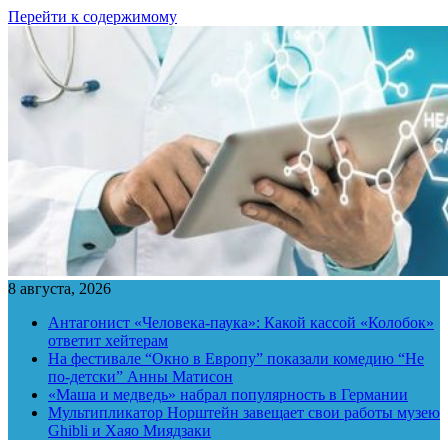
Перейти к содержимому
8 августа, 2026
Антагонист «Человека-паука»: Какой кассой «Колобок»
ответит хейтерам
На фестивале “Окно в Европу” показали комедию “Не
по-детски” Анны Матисон
«Маша и медведь» набрал популярность в Германии
Мультипликатор Норштейн завещает свои работы музею
Ghibli и Хаяо Миядзаки