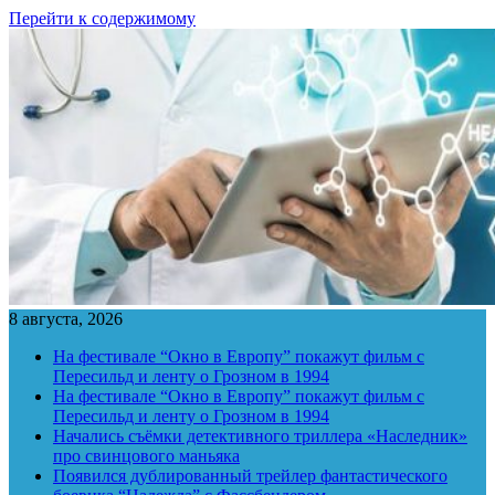
Перейти к содержимому
8 августа, 2026
На фестивале “Окно в Европу” покажут фильм с
Пересильд и ленту о Грозном в 1994
На фестивале “Окно в Европу” покажут фильм с
Пересильд и ленту о Грозном в 1994
Начались съёмки детективного триллера «Наследник»
про свинцового маньяка
Появился дублированный трейлер фантастического