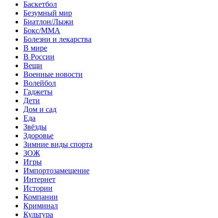
Баскетбол
Безумный мир
Биатлон/Лыжи
Бокс/MMA
Болезни и лекарства
В мире
В России
Вещи
Военные новости
Волейбол
Гаджеты
Дети
Дом и сад
Еда
Звёзды
Здоровье
Зимние виды спорта
ЗОЖ
Игры
Импортозамещение
Интернет
Истории
Компании
Криминал
Культура