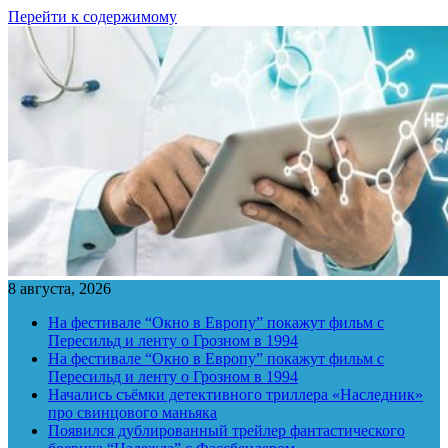
Перейти к содержимому
8 августа, 2026
На фестивале “Окно в Европу” покажут фильм с
Пересильд и ленту о Грозном в 1994
На фестивале “Окно в Европу” покажут фильм с
Пересильд и ленту о Грозном в 1994
Начались съёмки детективного триллера «Наследник»
про свинцового маньяка
Появился дублированный трейлер фантастического