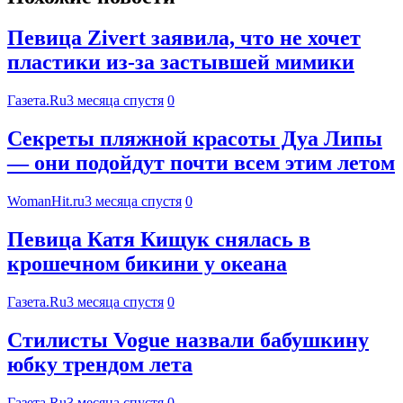
Певица Zivert заявила, что не хочет
пластики из-за застывшей мимики
Газета.Ru
3 месяца спустя
0
Секреты пляжной красоты Дуа Липы
— они подойдут почти всем этим летом
WomanHit.ru
3 месяца спустя
0
Певица Катя Кищук снялась в
крошечном бикини у океана
Газета.Ru
3 месяца спустя
0
Стилисты Vogue назвали бабушкину
юбку трендом лета
Газета.Ru
3 месяца спустя
0