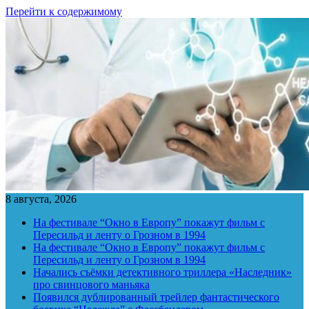
Перейти к содержимому
8 августа, 2026
На фестивале “Окно в Европу” покажут фильм с
Пересильд и ленту о Грозном в 1994
На фестивале “Окно в Европу” покажут фильм с
Пересильд и ленту о Грозном в 1994
Начались съёмки детективного триллера «Наследник»
про свинцового маньяка
Появился дублированный трейлер фантастического