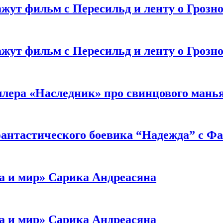
жут фильм с Пересильд и ленту о Грозно
жут фильм с Пересильд и ленту о Грозно
ллера «Наследник» про свинцового мань
антастического боевика “Надежда” с Ф
а и мир» Сарика Андреасяна
а и мир» Сарика Андреасяна