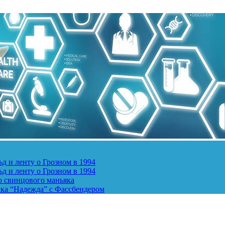
д и ленту о Грозном в 1994
д и ленту о Грозном в 1994
о свинцового маньяка
ика “Надежда” с Фассбендером