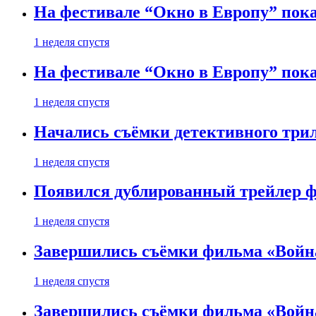
На фестивале “Окно в Европу” пока
1 неделя спустя
На фестивале “Окно в Европу” пока
1 неделя спустя
Начались съёмки детективного три
1 неделя спустя
Появился дублированный трейлер ф
1 неделя спустя
Завершились съёмки фильма «Войн
1 неделя спустя
Завершились съёмки фильма «Войн