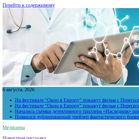
Перейти к содержимому
6 августа, 2026
На фестивале “Окно в Европу” покажут фильм с Пересиль
На фестивале “Окно в Европу” покажут фильм с Пересиль
Начались съёмки детективного триллера «Наследник» пр
Появился дублированный трейлер фантастического боев
Медицина
Новостная рассылка