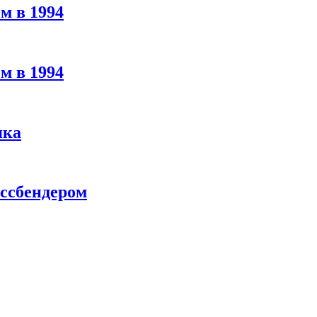
м в 1994
м в 1994
яка
ассбендером