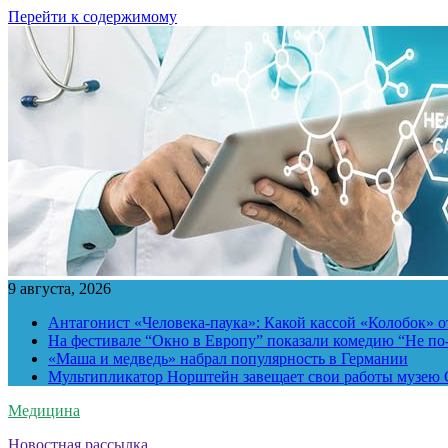
Перейти к содержимому
9 августа, 2026
Антагонист «Человека-паука»: Какой кассой «Колобок» о
На фестивале “Окно в Европу” показали комедию “Не п
«Маша и медведь» набрал популярность в Германии
Мультипликатор Норштейн завещает свои работы музею G
Медицина
Новостная рассылка