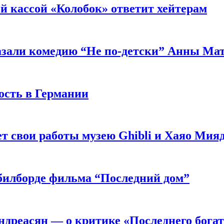
й кассой «Колобок» ответит хейтерам
азали комедию “Не по-детски” Анны Ма
ость в Германии
 свои работы музею Ghibli и Хаяо Мия
в билборде фильма “Последний дом”
ндреасян — о критике «Последнего бога