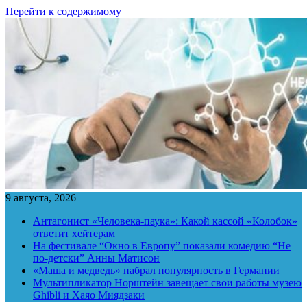
Перейти к содержимому
9 августа, 2026
Антагонист «Человека-паука»: Какой кассой «Колобок»
ответит хейтерам
На фестивале “Окно в Европу” показали комедию “Не
по-детски” Анны Матисон
«Маша и медведь» набрал популярность в Германии
Мультипликатор Норштейн завещает свои работы музею
Ghibli и Хаяо Миядзаки