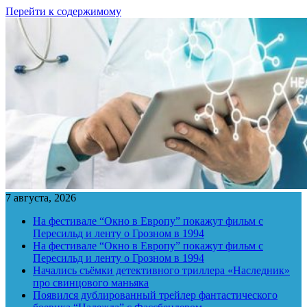
Перейти к содержимому
7 августа, 2026
На фестивале “Окно в Европу” покажут фильм с
Пересильд и ленту о Грозном в 1994
На фестивале “Окно в Европу” покажут фильм с
Пересильд и ленту о Грозном в 1994
Начались съёмки детективного триллера «Наследник»
про свинцового маньяка
Появился дублированный трейлер фантастического