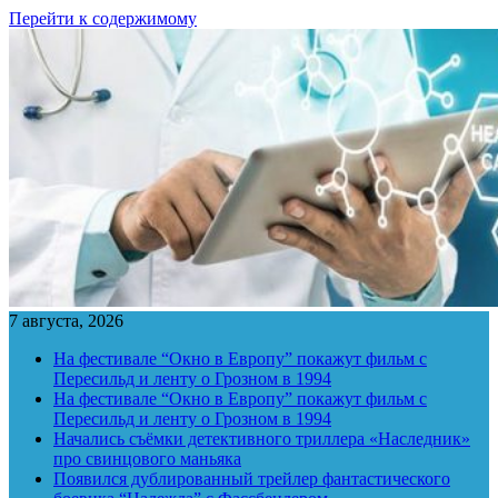
Перейти к содержимому
7 августа, 2026
На фестивале “Окно в Европу” покажут фильм с
Пересильд и ленту о Грозном в 1994
На фестивале “Окно в Европу” покажут фильм с
Пересильд и ленту о Грозном в 1994
Начались съёмки детективного триллера «Наследник»
про свинцового маньяка
Появился дублированный трейлер фантастического