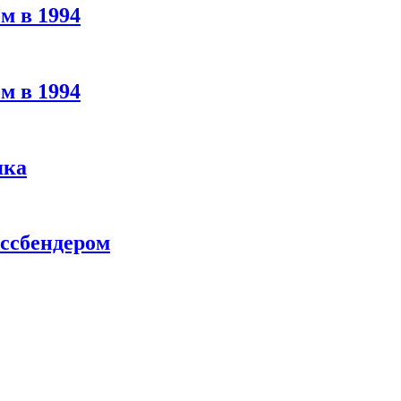
м в 1994
м в 1994
яка
ассбендером