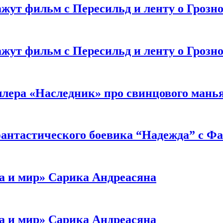
жут фильм с Пересильд и ленту о Грозно
жут фильм с Пересильд и ленту о Грозно
ллера «Наследник» про свинцового мань
антастического боевика “Надежда” с Ф
а и мир» Сарика Андреасяна
а и мир» Сарика Андреасяна