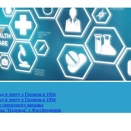
д и ленту о Грозном в 1994
д и ленту о Грозном в 1994
о свинцового маньяка
ика “Надежда” с Фассбендером