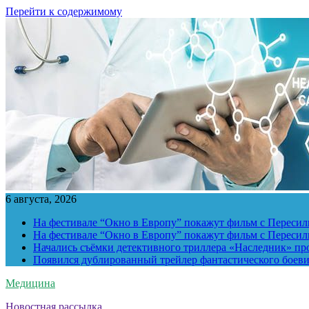
Перейти к содержимому
6 августа, 2026
На фестивале “Окно в Европу” покажут фильм с Пересиль
На фестивале “Окно в Европу” покажут фильм с Пересиль
Начались съёмки детективного триллера «Наследник» пр
Появился дублированный трейлер фантастического боев
Медицина
Новостная рассылка