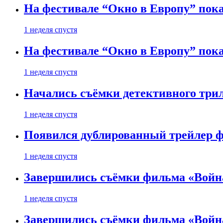
На фестивале “Окно в Европу” пока
1 неделя спустя
На фестивале “Окно в Европу” пока
1 неделя спустя
Начались съёмки детективного три
1 неделя спустя
Появился дублированный трейлер ф
1 неделя спустя
Завершились съёмки фильма «Войн
1 неделя спустя
Завершились съёмки фильма «Войн