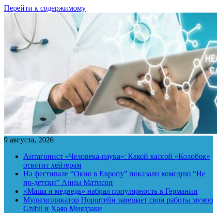
Перейти к содержимому
9 августа, 2026
Антагонист «Человека-паука»: Какой кассой «Колобок»
ответит хейтерам
На фестивале “Окно в Европу” показали комедию “Не
по-детски” Анны Матисон
«Маша и медведь» набрал популярность в Германии
Мультипликатор Норштейн завещает свои работы музею
Ghibli и Хаяо Миядзаки