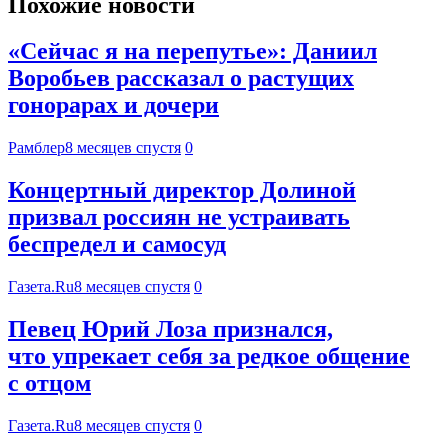
Похожие новости
«Сейчас я на перепутье»: Даниил
Воробьев рассказал о растущих
гонорарах и дочери
Рамблер
8 месяцев спустя
0
Концертный директор Долиной
призвал россиян не устраивать
беспредел и самосуд
Газета.Ru
8 месяцев спустя
0
Певец Юрий Лоза признался,
что упрекает себя за редкое общение
с отцом
Газета.Ru
8 месяцев спустя
0