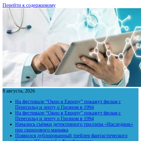
Перейти к содержимому
8 августа, 2026
На фестивале “Окно в Европу” покажут фильм с
Пересильд и ленту о Грозном в 1994
На фестивале “Окно в Европу” покажут фильм с
Пересильд и ленту о Грозном в 1994
Начались съёмки детективного триллера «Наследник»
про свинцового маньяка
Появился дублированный трейлер фантастического