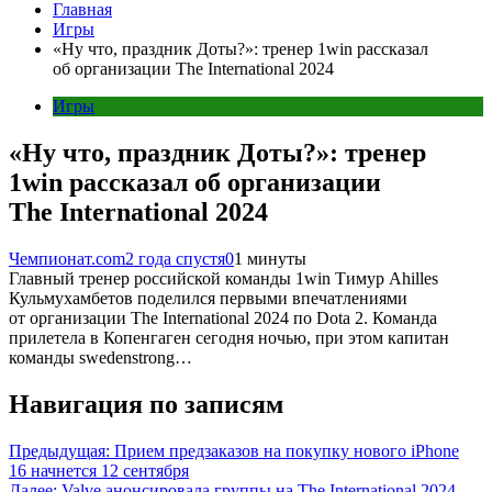
Главная
Игры
«Ну что, праздник Доты?»: тренер 1win рассказал
об организации The International 2024
Игры
«Ну что, праздник Доты?»: тренер
1win рассказал об организации
The International 2024
Чемпионат.com
2 года спустя
0
1 минуты
Главный тренер российской команды 1win Тимур Ahilles
Кульмухамбетов поделился первыми впечатлениями
от организации The International 2024 по Dota 2. Команда
прилетела в Копенгаген сегодня ночью, при этом капитан
команды swedenstrong…
Навигация по записям
Предыдущая:
Прием предзаказов на покупку нового iPhone
16 начнется 12 сентября
Далее:
Valve анонсировала группы на The International 2024