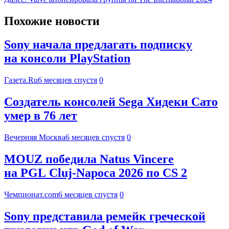
Похожие новости
Sony начала предлагать подписку
на консоли PlayStation
Газета.Ru
6 месяцев спустя
0
Создатель консолей Sega Хидеки Сато
умер в 76 лет
Вечерняя Москва
6 месяцев спустя
0
MOUZ победила Natus Vincere
на PGL Cluj-Napoca 2026 по CS 2
Чемпионат.com
6 месяцев спустя
0
Sony представила ремейк греческой