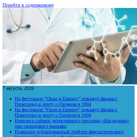
Перейти к содержимому
7 августа, 2026
На фестивале “Окно в Европу” покажут фильм с
Пересильд и ленту о Грозном в 1994
На фестивале “Окно в Европу” покажут фильм с
Пересильд и ленту о Грозном в 1994
Начались съёмки детективного триллера «Наследник»
про свинцового маньяка
Появился дублированный трейлер фантастического