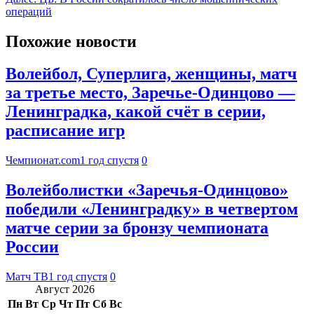
операций
Похожие новости
Волейбол, Суперлига, женщины, матч
за третье место, Заречье-Одинцово —
Ленинградка, какой счёт в серии,
расписание игр
Чемпионат.com
1 год спустя
0
Волейболистки «Заречья‑Одинцово»
победили «Ленинградку» в четвертом
матче серии за бронзу чемпионата
России
Матч ТВ
1 год спустя
0
Август 2026
Пн
Вт
Ср
Чт
Пт
Сб
Вс