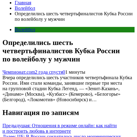
Главная
Волейбол
Определились шесть четвертьфиналистов Кубка России
по волейболу у мужчин
Волейбол
Определились шесть
четвертьфиналистов Кубка России
по волейболу у мужчин
Чемпионат.com
2 года спустя
0
1 минуты
Вчера определились шесть участников четвертьфинала Кубка
России. Ими стали команды, занявшие первые три места
на групповой стадии Кубка Легенд, — «Зенит-Казань»,
«Динамо» (Москва), «Кузбасс» (Кемерово), «Белогорье»
(Белгород), «Локомотив» (Новосибирск) и…
Навигация по записям
Предыдущая:
Отношения в режиме онлайн: как найти
и построить любовь в интернете
Далее:
ЦБ: В России сократилось число мошеннических