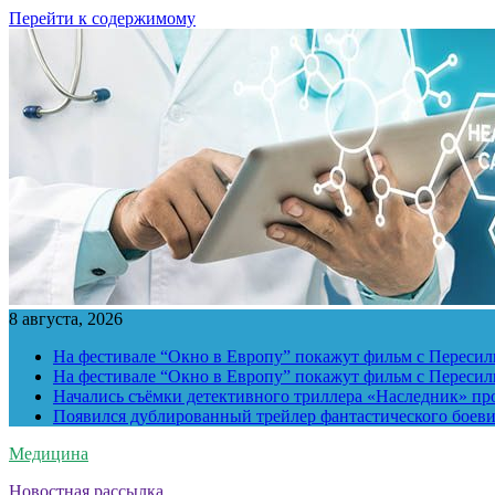
Перейти к содержимому
8 августа, 2026
На фестивале “Окно в Европу” покажут фильм с Пересиль
На фестивале “Окно в Европу” покажут фильм с Пересиль
Начались съёмки детективного триллера «Наследник» пр
Появился дублированный трейлер фантастического боев
Медицина
Новостная рассылка