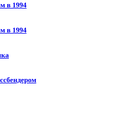
м в 1994
м в 1994
яка
ассбендером