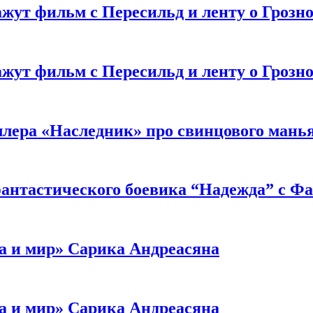
жут фильм с Пересильд и ленту о Грозно
жут фильм с Пересильд и ленту о Грозно
ллера «Наследник» про свинцового мань
антастического боевика “Надежда” с Ф
а и мир» Сарика Андреасяна
а и мир» Сарика Андреасяна