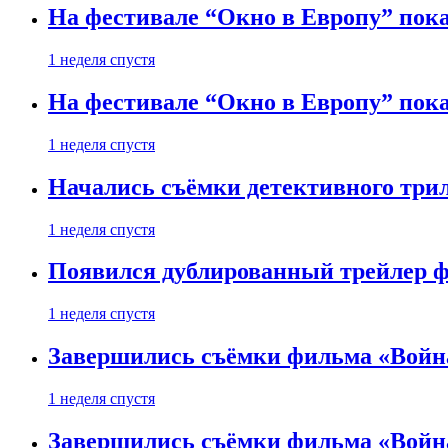
На фестивале “Окно в Европу” пока
1 неделя спустя
На фестивале “Окно в Европу” пока
1 неделя спустя
Начались съёмки детективного три
1 неделя спустя
Появился дублированный трейлер ф
1 неделя спустя
Завершились съёмки фильма «Войн
1 неделя спустя
Завершились съёмки фильма «Войн