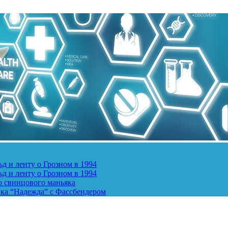
д и ленту о Грозном в 1994
д и ленту о Грозном в 1994
о свинцового маньяка
ика “Надежда” с Фассбендером