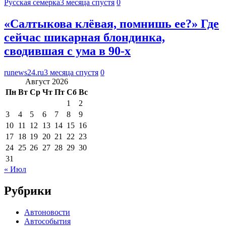
Русская семерка
3 месяца спустя
0
«Салтыкова клёвая, помнишь ее?» Где
сейчас шикарная блондинка,
сводившая с ума в 90-х
runews24.ru
3 месяца спустя
0
Август 2026
Пн
Вт
Ср
Чт
Пт
Сб
Вс
1
2
3
4
5
6
7
8
9
10
11
12
13
14
15
16
17
18
19
20
21
22
23
24
25
26
27
28
29
30
31
« Июл
Рубрики
Автоновости
Автособытия