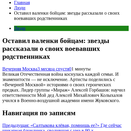
Главная
Люди
Оставил валенки бойцам: звезды рассказали о своих
воевавших родственниках
Люди
Оставил валенки бойцам: звезды
рассказали о своих воевавших
родственниках
Вечерняя Москва
3 месяца спустя
0
1 минуты
Великая Отечественная война коснулась каждой семьи. И
знаменитости — не исключение. Артисты поделились с
«Вечерней Москвой» историями о своих героических
предках. Лидер группы «Мираж» Алексей Горбашов: научил
ответственности Мой дед Алексей Михайлович Колыхалов
учился в Военно-воздушной академии имени Жуковского.
Навигация по записям
Предыдущая:
«Салтыкова клёвая, помнишь ее?» Где сейчас
шикарная блондинка, сводившая с ума в 90-х