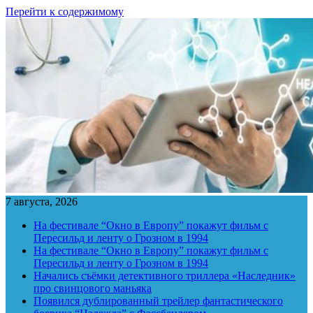
Перейти к содержимому
7 августа, 2026
На фестивале “Окно в Европу” покажут фильм с
Пересильд и ленту о Грозном в 1994
На фестивале “Окно в Европу” покажут фильм с
Пересильд и ленту о Грозном в 1994
Начались съёмки детективного триллера «Наследник»
про свинцового маньяка
Появился дублированный трейлер фантастического