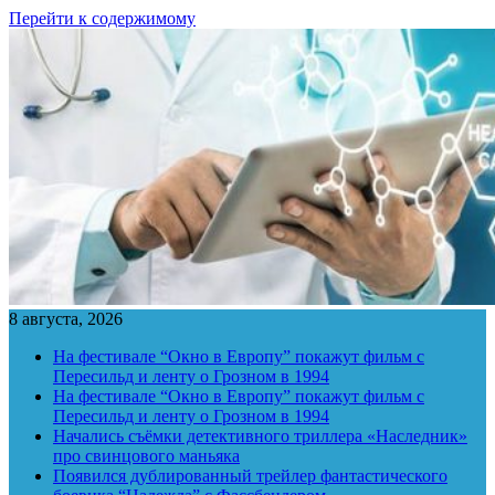
Перейти к содержимому
8 августа, 2026
На фестивале “Окно в Европу” покажут фильм с
Пересильд и ленту о Грозном в 1994
На фестивале “Окно в Европу” покажут фильм с
Пересильд и ленту о Грозном в 1994
Начались съёмки детективного триллера «Наследник»
про свинцового маньяка
Появился дублированный трейлер фантастического