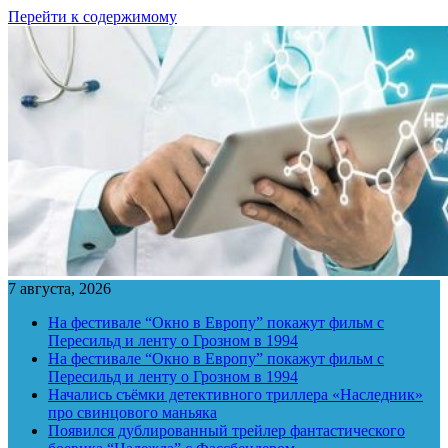
Перейти к содержимому
7 августа, 2026
На фестивале “Окно в Европу” покажут фильм с
Пересильд и ленту о Грозном в 1994
На фестивале “Окно в Европу” покажут фильм с
Пересильд и ленту о Грозном в 1994
Начались съёмки детективного триллера «Наследник»
про свинцового маньяка
Появился дублированный трейлер фантастического