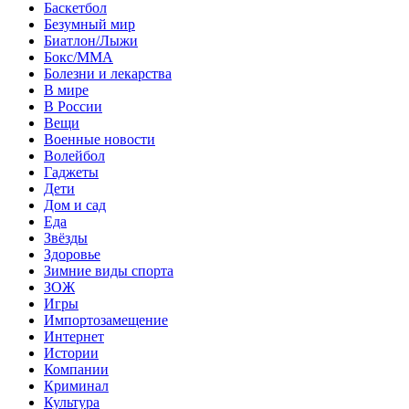
Баскетбол
Безумный мир
Биатлон/Лыжи
Бокс/MMA
Болезни и лекарства
В мире
В России
Вещи
Военные новости
Волейбол
Гаджеты
Дети
Дом и сад
Еда
Звёзды
Здоровье
Зимние виды спорта
ЗОЖ
Игры
Импортозамещение
Интернет
Истории
Компании
Криминал
Культура