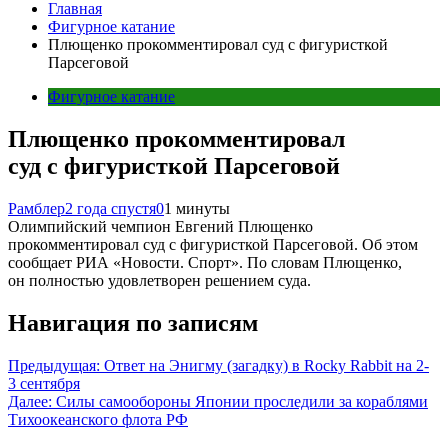
Главная
Фигурное катание
Плющенко прокомментировал суд с фигуристкой
Парсеговой
Фигурное катание
Плющенко прокомментировал
суд с фигуристкой Парсеговой
Рамблер
2 года спустя
0
1 минуты
Олимпийский чемпион Евгений Плющенко
прокомментировал суд с фигуристкой Парсеговой. Об этом
сообщает РИА «Новости. Спорт». По словам Плющенко,
он полностью удовлетворен решением суда.
Навигация по записям
Предыдущая:
Ответ на Энигму (загадку) в Rocky Rabbit на 2-
3 сентября
Далее:
Силы самообороны Японии проследили за кораблями
Тихоокеанского флота РФ