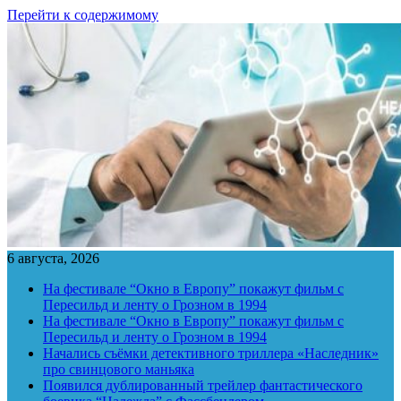
Перейти к содержимому
6 августа, 2026
На фестивале “Окно в Европу” покажут фильм с
Пересильд и ленту о Грозном в 1994
На фестивале “Окно в Европу” покажут фильм с
Пересильд и ленту о Грозном в 1994
Начались съёмки детективного триллера «Наследник»
про свинцового маньяка
Появился дублированный трейлер фантастического