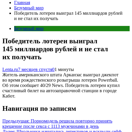
Главная
Безумный мир
Победитель лотереи выиграл 145 миллиардов рублей
и не стал их получать
Безумный мир
Победитель лотереи выиграл
145 миллиардов рублей и не стал
их получать
Lenta.ru
7 месяцев спустя
0
1 минуты
Житель американского штата Арканзас выиграл джекпот
во время рождественского розыгрыша лотереи Powerball.
Об этом сообщает 40/29 News. Победитель лотереи купил
счастливый билет на автозаправочной станции в городе
Кабот.
Навигация по записям
Предыдущая:
Порномодель решила повторно принять
крещение после секса с 1113 мужчинами в день
Далее:
Школьники начитались детективов и вскрыли сейф