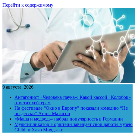
Перейти к содержимому
9 августа, 2026
Антагонист «Человека-паука»: Какой кассой «Колобок»
ответит хейтерам
На фестивале “Окно в Европу” показали комедию “Не
по-детски” Анны Матисон
«Маша и медведь» набрал популярность в Германии
Мультипликатор Норштейн завещает свои работы музею
Ghibli и Хаяо Миядзаки