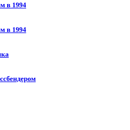
м в 1994
м в 1994
яка
ассбендером