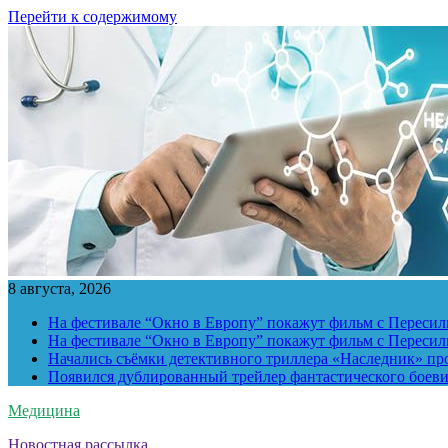
Перейти к содержимому
8 августа, 2026
На фестивале “Окно в Европу” покажут фильм с Пересиль
На фестивале “Окно в Европу” покажут фильм с Пересиль
Начались съёмки детективного триллера «Наследник» пр
Появился дублированный трейлер фантастического боев
Медицина
Новостная рассылка