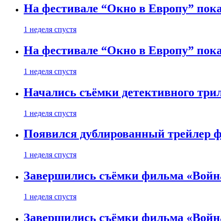
На фестивале “Окно в Европу” пока
1 неделя спустя
На фестивале “Окно в Европу” пока
1 неделя спустя
Начались съёмки детективного три
1 неделя спустя
Появился дублированный трейлер ф
1 неделя спустя
Завершились съёмки фильма «Войн
1 неделя спустя
Завершились съёмки фильма «Войн