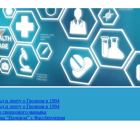
д и ленту о Грозном в 1994
д и ленту о Грозном в 1994
о свинцового маньяка
ика “Надежда” с Фассбендером