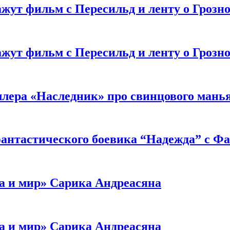
жут фильм с Пересильд и ленту о Грозно
жут фильм с Пересильд и ленту о Грозно
ллера «Наследник» про свинцового мань
антастического боевика “Надежда” с Ф
а и мир» Сарика Андреасяна
а и мир» Сарика Андреасяна