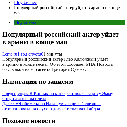
Шоу-бизнес
Популярный российский актер уйдет в армию в конце
мая
Шоу-бизнес
Популярный российский актер уйдет
в армию в конце мая
Lenta.ru
1 год спустя
0
1 минуты
Популярный российский актер Глеб Калюжный уйдет
в армию в конце весны. Об этом сообщает РИА Новости
со ссылкой на его агента Григория Сухова.
Навигация по записям
Предыдущая:
В Каннах на кинофестивале актрису Эмму
Стоун атаковала пчела
Далее:
«Я обижена на Наташу»: актриса Селезнева
отреагировала на слухи о домогательствах Гайдая
Похожие новости