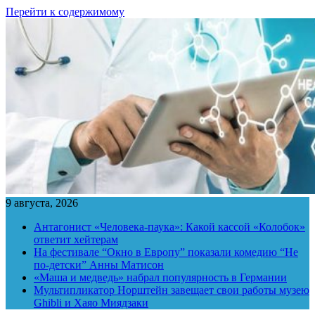
Перейти к содержимому
9 августа, 2026
Антагонист «Человека-паука»: Какой кассой «Колобок»
ответит хейтерам
На фестивале “Окно в Европу” показали комедию “Не
по-детски” Анны Матисон
«Маша и медведь» набрал популярность в Германии
Мультипликатор Норштейн завещает свои работы музею
Ghibli и Хаяо Миядзаки