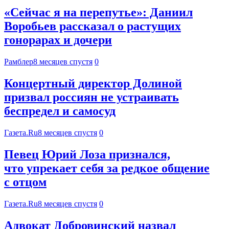
«Сейчас я на перепутье»: Даниил
Воробьев рассказал о растущих
гонорарах и дочери
Рамблер
8 месяцев спустя
0
Концертный директор Долиной
призвал россиян не устраивать
беспредел и самосуд
Газета.Ru
8 месяцев спустя
0
Певец Юрий Лоза признался,
что упрекает себя за редкое общение
с отцом
Газета.Ru
8 месяцев спустя
0
Адвокат Добровинский назвал