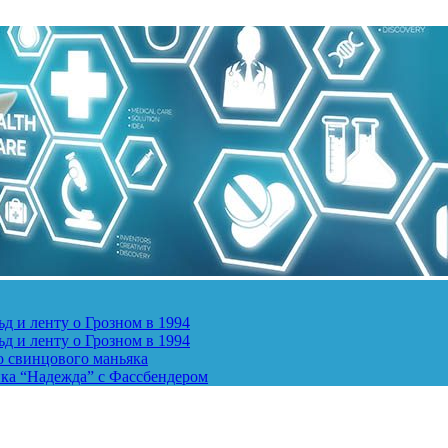
д и ленту о Грозном в 1994
д и ленту о Грозном в 1994
о свинцового маньяка
ика “Надежда” с Фассбендером