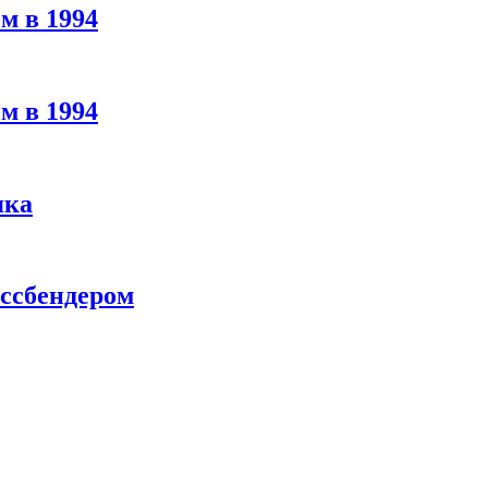
м в 1994
м в 1994
яка
ассбендером