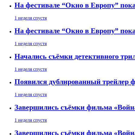
На фестивале “Окно в Европу” пока
1 неделя спустя
На фестивале “Окно в Европу” пока
1 неделя спустя
Начались съёмки детективного три
1 неделя спустя
Появился дублированный трейлер ф
1 неделя спустя
Завершились съёмки фильма «Войн
1 неделя спустя
Завершились съёмки фильма «Войн