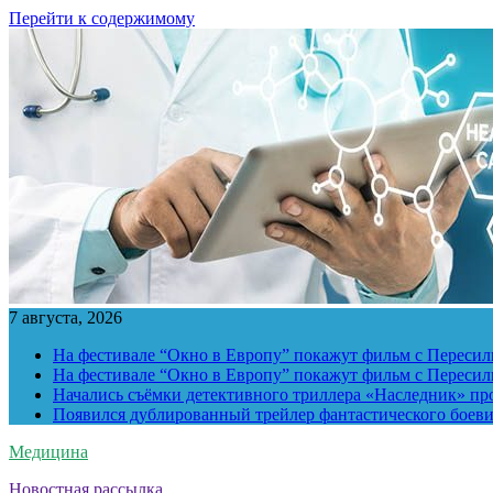
Перейти к содержимому
7 августа, 2026
На фестивале “Окно в Европу” покажут фильм с Пересиль
На фестивале “Окно в Европу” покажут фильм с Пересиль
Начались съёмки детективного триллера «Наследник» пр
Появился дублированный трейлер фантастического боев
Медицина
Новостная рассылка