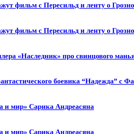
жут фильм с Пересильд и ленту о Грозно
жут фильм с Пересильд и ленту о Грозно
ллера «Наследник» про свинцового мань
антастического боевика “Надежда” с Ф
а и мир» Сарика Андреасяна
а и мир» Сарика Андреасяна