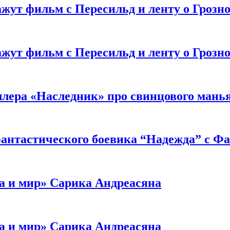
жут фильм с Пересильд и ленту о Грозно
жут фильм с Пересильд и ленту о Грозно
ллера «Наследник» про свинцового мань
антастического боевика “Надежда” с Ф
а и мир» Сарика Андреасяна
а и мир» Сарика Андреасяна