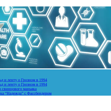
д и ленту о Грозном в 1994
д и ленту о Грозном в 1994
о свинцового маньяка
ика “Надежда” с Фассбендером