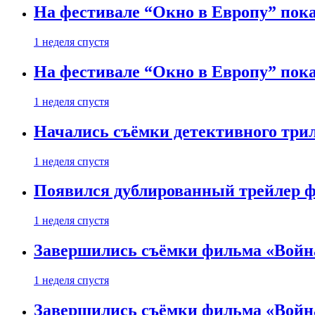
На фестивале “Окно в Европу” пока
1 неделя спустя
На фестивале “Окно в Европу” пока
1 неделя спустя
Начались съёмки детективного три
1 неделя спустя
Появился дублированный трейлер ф
1 неделя спустя
Завершились съёмки фильма «Войн
1 неделя спустя
Завершились съёмки фильма «Войн