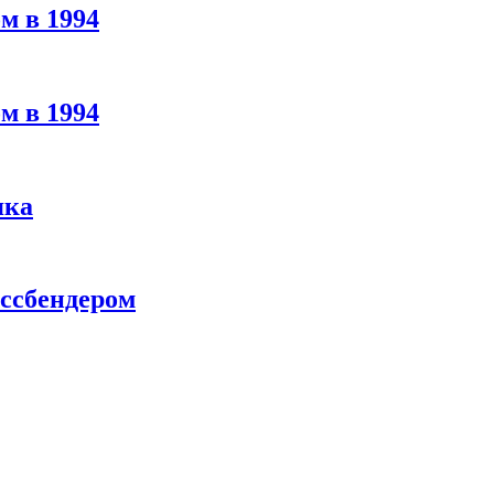
м в 1994
м в 1994
яка
ассбендером