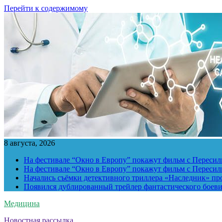
Перейти к содержимому
8 августа, 2026
На фестивале “Окно в Европу” покажут фильм с Пересиль
На фестивале “Окно в Европу” покажут фильм с Пересиль
Начались съёмки детективного триллера «Наследник» пр
Появился дублированный трейлер фантастического боев
Медицина
Новостная рассылка