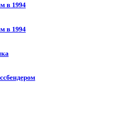
м в 1994
м в 1994
яка
ассбендером