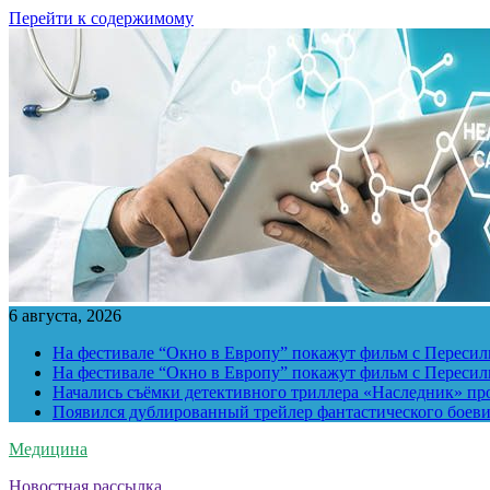
Перейти к содержимому
6 августа, 2026
На фестивале “Окно в Европу” покажут фильм с Пересиль
На фестивале “Окно в Европу” покажут фильм с Пересиль
Начались съёмки детективного триллера «Наследник» пр
Появился дублированный трейлер фантастического боев
Медицина
Новостная рассылка