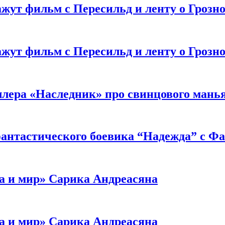
жут фильм с Пересильд и ленту о Грозно
жут фильм с Пересильд и ленту о Грозно
ллера «Наследник» про свинцового мань
антастического боевика “Надежда” с Ф
а и мир» Сарика Андреасяна
а и мир» Сарика Андреасяна