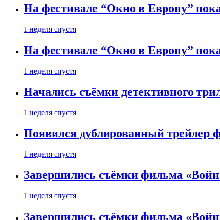
На фестивале “Окно в Европу” пока
1 неделя спустя
На фестивале “Окно в Европу” пока
1 неделя спустя
Начались съёмки детективного три
1 неделя спустя
Появился дублированный трейлер ф
1 неделя спустя
Завершились съёмки фильма «Войн
1 неделя спустя
Завершились съёмки фильма «Войн