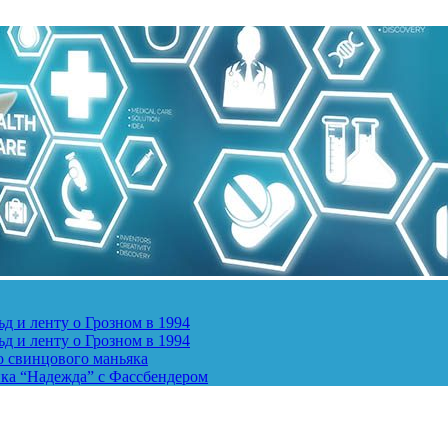
д и ленту о Грозном в 1994
д и ленту о Грозном в 1994
о свинцового маньяка
ика “Надежда” с Фассбендером