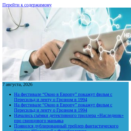
Перейти к содержимому
7 августа, 2026
На фестивале “Окно в Европу” покажут фильм с
Пересильд и ленту о Грозном в 1994
На фестивале “Окно в Европу” покажут фильм с
Пересильд и ленту о Грозном в 1994
Начались съёмки детективного триллера «Наследник»
про свинцового маньяка
Появился дублированный трейлер фантастического