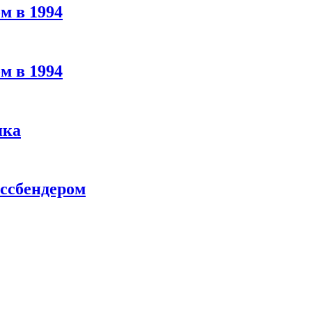
м в 1994
м в 1994
яка
ассбендером