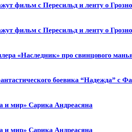
жут фильм с Пересильд и ленту о Грозно
жут фильм с Пересильд и ленту о Грозно
ллера «Наследник» про свинцового мань
антастического боевика “Надежда” с Ф
а и мир» Сарика Андреасяна
а и мир» Сарика Андреасяна