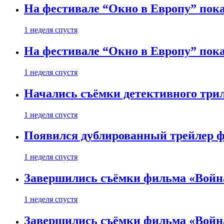
На фестивале “Окно в Европу” пока
1 неделя спустя
На фестивале “Окно в Европу” пока
1 неделя спустя
Начались съёмки детективного три
1 неделя спустя
Появился дублированный трейлер ф
1 неделя спустя
Завершились съёмки фильма «Войн
1 неделя спустя
Завершились съёмки фильма «Войн