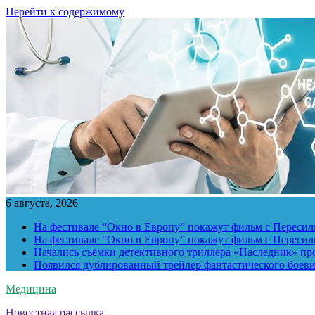
Перейти к содержимому
6 августа, 2026
На фестивале “Окно в Европу” покажут фильм с Пересиль
На фестивале “Окно в Европу” покажут фильм с Пересиль
Начались съёмки детективного триллера «Наследник» пр
Появился дублированный трейлер фантастического боев
Медицина
Новостная рассылка