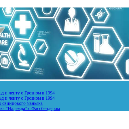
д и ленту о Грозном в 1994
д и ленту о Грозном в 1994
о свинцового маньяка
ика “Надежда” с Фассбендером