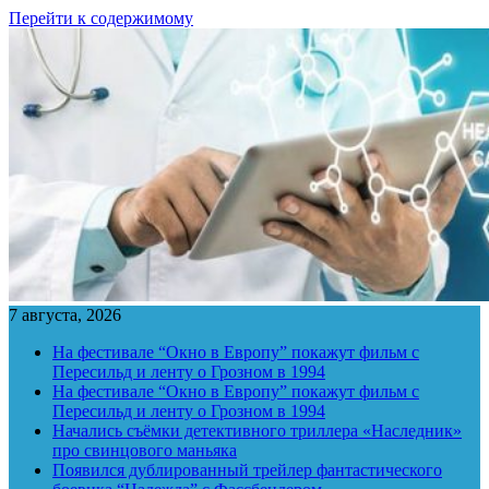
Перейти к содержимому
7 августа, 2026
На фестивале “Окно в Европу” покажут фильм с
Пересильд и ленту о Грозном в 1994
На фестивале “Окно в Европу” покажут фильм с
Пересильд и ленту о Грозном в 1994
Начались съёмки детективного триллера «Наследник»
про свинцового маньяка
Появился дублированный трейлер фантастического