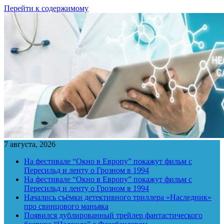
Перейти к содержимому
7 августа, 2026
На фестивале “Окно в Европу” покажут фильм с
Пересильд и ленту о Грозном в 1994
На фестивале “Окно в Европу” покажут фильм с
Пересильд и ленту о Грозном в 1994
Начались съёмки детективного триллера «Наследник»
про свинцового маньяка
Появился дублированный трейлер фантастического