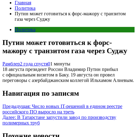
Главная
Политика
Путин может готовиться к форс-мажору с транзитом
газа через Суджу
Политика
Путин может готовиться к форс-
мажору с транзитом газа через Суджу
Рамблер
2 года спустя
0
1 минуты
18 августа президент России Владимир Путин прибыл
с официальным визитом в Баку. 19 августа он провел
переговоры с азербайджанским коллегой Ильхамом Алиевым.
Навигация по записям
Предыдущая:
Число новых IT-решений в едином реестре
российского ПО выросло на треть
Далее:
В Татарстане запустили завод по производству
полимерных труб
Похожие новости