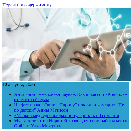
Перейти к содержимому
10 августа, 2026
Антагонист «Человека-паука»: Какой кассой «Колобок»
ответит хейтерам
На фестивале “Окно в Европу” показали комедию “Не
по-детски” Анны Матисон
«Маша и медведь» набрал популярность в Германии
Мультипликатор Норштейн завещает свои работы музею
Ghibli и Хаяо Миядзаки