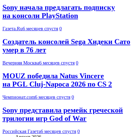
Sony начала предлагать подписку
на консоли PlayStation
Газета.Ru
6 месяцев спустя
0
Создатель консолей Sega Хидеки Сато
умер в 76 лет
Вечерняя Москва
6 месяцев спустя
0
MOUZ победила Natus Vincere
на PGL Cluj-Napoca 2026 по CS 2
Чемпионат.com
6 месяцев спустя
0
Sony представила ремейк греческой
трилогии игр God of War
Российская Газета
6 месяцев спустя
0
Август 2026