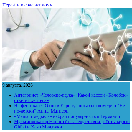
Перейти к содержимому
9 августа, 2026
Антагонист «Человека-паука»: Какой кассой «Колобок»
ответит хейтерам
На фестивале “Окно в Европу” показали комедию “Не
по-детски” Анны Матисон
«Маша и медведь» набрал популярность в Германии
Мультипликатор Норштейн завещает свои работы музею
Ghibli и Хаяо Миядзаки