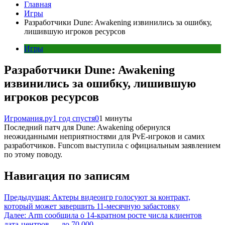
Главная
Игры
Разработчики Dune: Awakening извинились за ошибку,
лишившую игроков ресурсов
Игры
Разработчики Dune: Awakening
извинились за ошибку, лишившую
игроков ресурсов
Игромания.ру
1 год спустя
0
1 минуты
Последний патч для Dune: Awakening обернулся
неожиданными неприятностями для PvE-игроков и самих
разработчиков. Funcom выступила с официальным заявлением
по этому поводу.
Навигация по записям
Предыдущая:
Актеры видеоигр голосуют за контракт,
который может завершить 11‑месячную забастовку
Далее:
Arm сообщила о 14‑кратном росте числа клиентов
дата‑центров — до 70 000