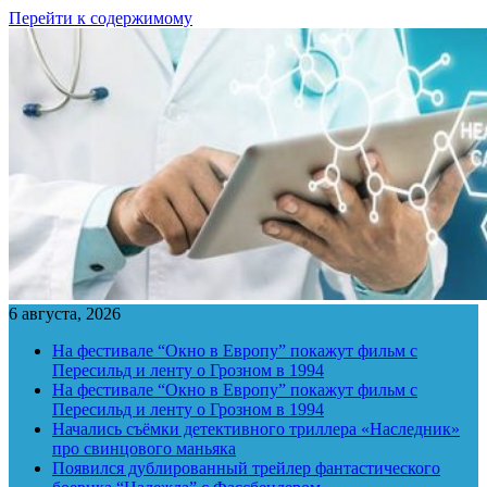
Перейти к содержимому
6 августа, 2026
На фестивале “Окно в Европу” покажут фильм с
Пересильд и ленту о Грозном в 1994
На фестивале “Окно в Европу” покажут фильм с
Пересильд и ленту о Грозном в 1994
Начались съёмки детективного триллера «Наследник»
про свинцового маньяка
Появился дублированный трейлер фантастического