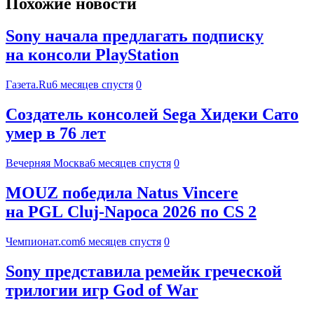
Похожие новости
Sony начала предлагать подписку
на консоли PlayStation
Газета.Ru
6 месяцев спустя
0
Создатель консолей Sega Хидеки Сато
умер в 76 лет
Вечерняя Москва
6 месяцев спустя
0
MOUZ победила Natus Vincere
на PGL Cluj-Napoca 2026 по CS 2
Чемпионат.com
6 месяцев спустя
0
Sony представила ремейк греческой
трилогии игр God of War