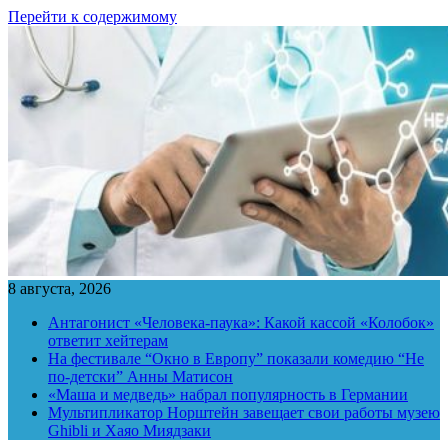
Перейти к содержимому
8 августа, 2026
Антагонист «Человека-паука»: Какой кассой «Колобок»
ответит хейтерам
На фестивале “Окно в Европу” показали комедию “Не
по-детски” Анны Матисон
«Маша и медведь» набрал популярность в Германии
Мультипликатор Норштейн завещает свои работы музею
Ghibli и Хаяо Миядзаки