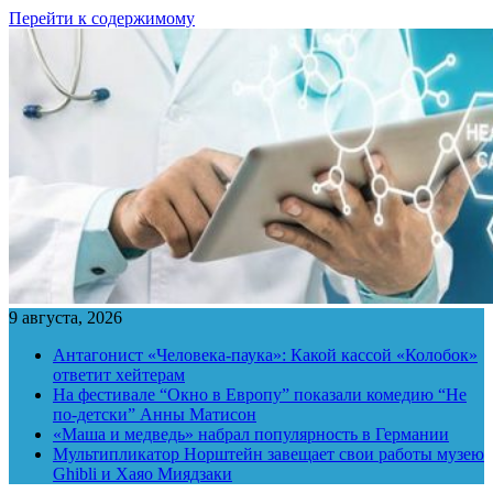
Перейти к содержимому
9 августа, 2026
Антагонист «Человека-паука»: Какой кассой «Колобок»
ответит хейтерам
На фестивале “Окно в Европу” показали комедию “Не
по-детски” Анны Матисон
«Маша и медведь» набрал популярность в Германии
Мультипликатор Норштейн завещает свои работы музею
Ghibli и Хаяо Миядзаки