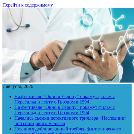
Перейти к содержимому
7 августа, 2026
На фестивале “Окно в Европу” покажут фильм с
Пересильд и ленту о Грозном в 1994
На фестивале “Окно в Европу” покажут фильм с
Пересильд и ленту о Грозном в 1994
Начались съёмки детективного триллера «Наследник»
про свинцового маньяка
Появился дублированный трейлер фантастического