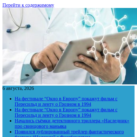
Перейти к содержимому
6 августа, 2026
На фестивале “Окно в Европу” покажут фильм с
Пересильд и ленту о Грозном в 1994
На фестивале “Окно в Европу” покажут фильм с
Пересильд и ленту о Грозном в 1994
Начались съёмки детективного триллера «Наследник»
про свинцового маньяка
Появился дублированный трейлер фантастического