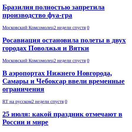
Бразилия полностью запретила
производство фуа-гра
Московский Комсомолец
2 недели спустя
0
Росавиация остановила полеты в двух
городах Поволжья и Вятки
Московский Комсомолец
2 недели спустя
0
В аэропортах Нижнего Новгорода,
Самары и Чебоксар ввели временные
ограничения
RT на русском
2 недели спустя
0
25 июля: какой праздник отмечают в
России и мире