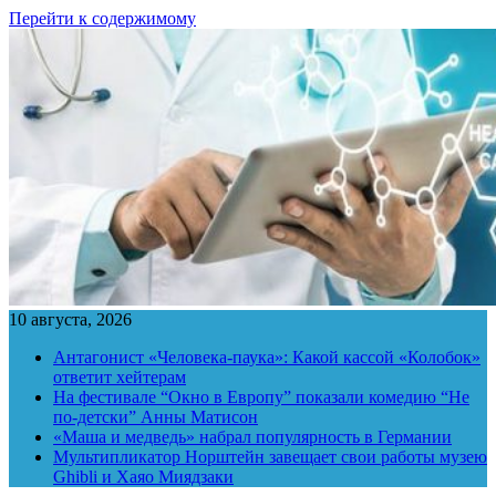
Перейти к содержимому
10 августа, 2026
Антагонист «Человека-паука»: Какой кассой «Колобок»
ответит хейтерам
На фестивале “Окно в Европу” показали комедию “Не
по-детски” Анны Матисон
«Маша и медведь» набрал популярность в Германии
Мультипликатор Норштейн завещает свои работы музею
Ghibli и Хаяо Миядзаки