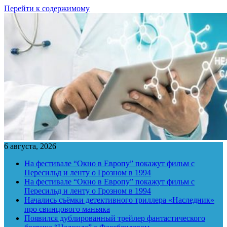
Перейти к содержимому
6 августа, 2026
На фестивале “Окно в Европу” покажут фильм с
Пересильд и ленту о Грозном в 1994
На фестивале “Окно в Европу” покажут фильм с
Пересильд и ленту о Грозном в 1994
Начались съёмки детективного триллера «Наследник»
про свинцового маньяка
Появился дублированный трейлер фантастического