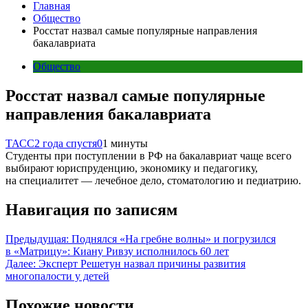
Главная
Общество
Росстат назвал самые популярные направления
бакалавриата
Общество
Росстат назвал самые популярные
направления бакалавриата
ТАСС
2 года спустя
0
1 минуты
Студенты при поступлении в РФ на бакалавриат чаще всего
выбирают юриспруденцию, экономику и педагогику,
на специалитет — лечебное дело, стоматологию и педиатрию.
Навигация по записям
Предыдущая:
Поднялся «На гребне волны» и погрузился
в «Матрицу»: Киану Ривзу исполнилось 60 лет
Далее:
Эксперт Решетун назвал причины развития
многопалости у детей
Похожие новости