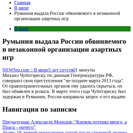
Главная
В мире
Румыния выдала России обвиняемого в незаконной
организации азартных игр
В мире
Румыния выдала России обвиняемого
в незаконной организации азартных
игр
NEWSru.com :: В мире
5 лет спустя
0
1 минуты
Михаил Чуботэреску, по данным Генпрокуратуры РФ,
совершил свои преступления "не позднее марта 2013 года".
От правоохранительных органов ему удалось скрыться, он
был объявлен в розыск. В марте этого года Чуботэреску был
задержан в Румынии, Россия направила запрос о его выдаче.
Навигация по записям
Предыдущая:
Александр Морозов: “Кремль потерял много, а
Прага – ничего”
Далее:
19-летний мотогонщик погиб после страшной аварии