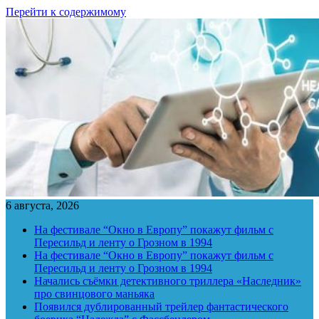
Перейти к содержимому
6 августа, 2026
На фестивале “Окно в Европу” покажут фильм с
Пересильд и ленту о Грозном в 1994
На фестивале “Окно в Европу” покажут фильм с
Пересильд и ленту о Грозном в 1994
Начались съёмки детективного триллера «Наследник»
про свинцового маньяка
Появился дублированный трейлер фантастического