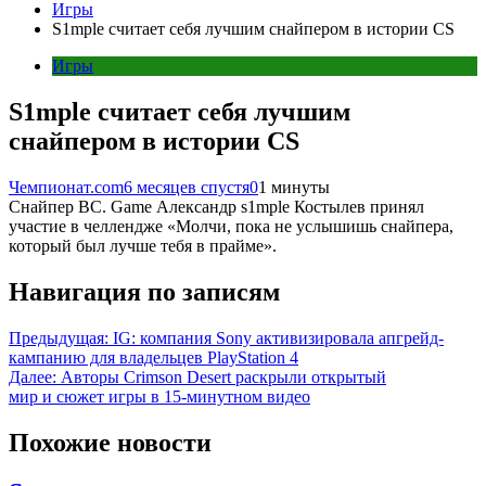
Игры
S1mple считает себя лучшим снайпером в истории CS
Игры
S1mple считает себя лучшим
снайпером в истории CS
Чемпионат.com
6 месяцев спустя
0
1 минуты
Снайпер BC. Game Александр s1mple Костылев принял
участие в челлендже «Молчи, пока не услышишь снайпера,
который был лучше тебя в прайме».
Навигация по записям
Предыдущая:
IG: компания Sony активизировала апгрейд-
кампанию для владельцев PlayStation 4
Далее:
Авторы Crimson Desert раскрыли открытый
мир и сюжет игры в 15-минутном видео
Похожие новости