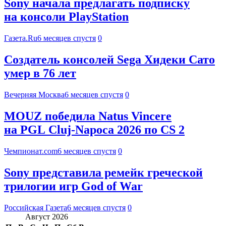
Sony начала предлагать подписку
на консоли PlayStation
Газета.Ru
6 месяцев спустя
0
Создатель консолей Sega Хидеки Сато
умер в 76 лет
Вечерняя Москва
6 месяцев спустя
0
MOUZ победила Natus Vincere
на PGL Cluj-Napoca 2026 по CS 2
Чемпионат.com
6 месяцев спустя
0
Sony представила ремейк греческой
трилогии игр God of War
Российская Газета
6 месяцев спустя
0
Август 2026