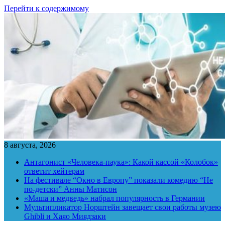
Перейти к содержимому
8 августа, 2026
Антагонист «Человека-паука»: Какой кассой «Колобок»
ответит хейтерам
На фестивале “Окно в Европу” показали комедию “Не
по-детски” Анны Матисон
«Маша и медведь» набрал популярность в Германии
Мультипликатор Норштейн завещает свои работы музею
Ghibli и Хаяо Миядзаки